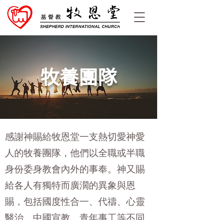
牧養團隊
感謝神賜給牧恩堂一支熱切愛神愛
人的牧養團隊，他們以全職或半職
身份委身教會內外的事奉。神又賜
給各人有獨特而廣濶的異象與恩
賜，包括國度性合一、代禱、心靈
醫治、中國宣教、青年事工等不同